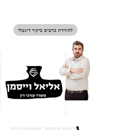
להורדת כרטיס ביקור דיגטלי
שד' ההסתדרות 88, חיפה
ליצירת קשר 077-5009591