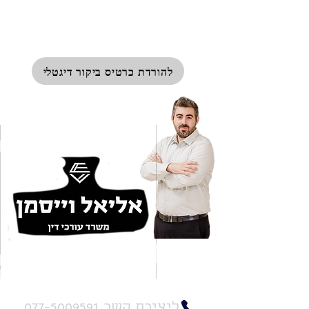
להורדת כרטיס ביקור דיגטלי
שד' ההסתדרות 88, חיפה
ליצירת קשר 077-5009591