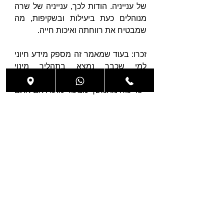
של ענייניה. הודות לכך, ענייניה של שרה 
מנוהלים כעת ביעילות ובשקיפות, מה 
שמבטיח את רווחתה ואיכות חייה.
זכרו: בעוד שמאמר זה מספק מידע חיוני 
למי שכבר נמצא בתהליך מינוי 
אפוטרופוס, הדרך המועדפת היא להכין 
ייפוי כוח מתמשך מבעוד מועד. אם אתם 
או יקיריכם עדיין לא עשיתם זאת, אנו 
ממליצים בחום לשקול הכנת ייפוי כוח 
מתמשך 
עוד היום.
לסיום, אם אתם זקוקים לייעוץ משפטי 
בנושא אפוטרופסות או ייפוי כוח 
מתמשך, אנחנו כאן לשירותכם.
צרו קשר עוד היום לקביעת פגישת ייעוץ, 
אל תתמודדו לבד מול המערכת, פנו 
לצוות המשרד עוד היום לייעוץ ראשוני 
ללא התחייבות.