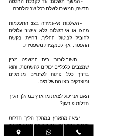
   - המשך תשלום: עד לקבלת החלטה 
חדשה, המשיכו לשלם ככל שביכולתכם.
   - השלכות אי-עמידה בצו: התעלמות 
מהצו או אי-תשלום ללא אישור עלולים 
להוביל לביטול ההליך, דחיית בקשת 
ההפטר, ואף לסנקציות משפטיות.
   חשוב לזכור: בית המשפט מבין 
שמצבים כלכליים יכולים להשתנות, והוא 
בדרך כלל פתוח לשינויים מנומקים 
ומוצדקים בצו התשלומים.
האם אני יכול לצאת מהארץ במהלך הליך 
חדלות פירעון?
    יציאה מהארץ במהלך הליך חדלות 
פירעון אפשרית, אך דורשת תכנון מראש 
ואישור: