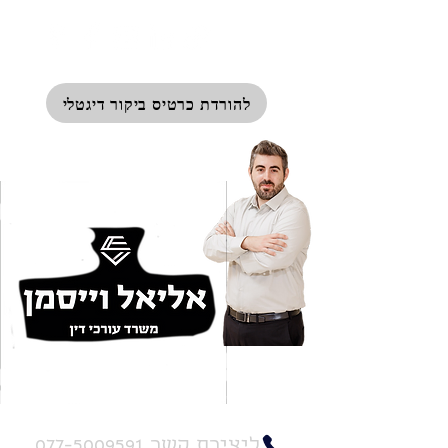
להורדת כרטיס ביקור דיגטלי
שד' ההסתדרות 88, חיפה
ליצירת קשר 077-5009591