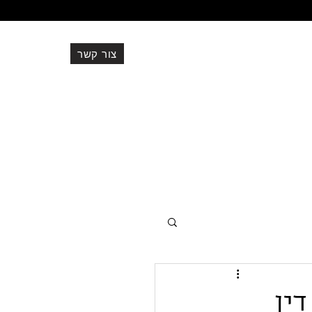
צור קשר
077-500-9591
office@ev-adv.co.il
דין