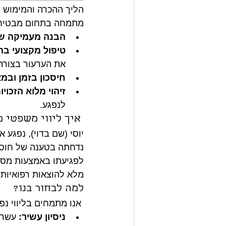
הליך ההכרה והמימוש של
מתמחה בתחום מבטיח
הבנה מעמיקה של
טיפול מקצועי בה
את הערעור בצורה
חיסכון בזמן ובמ
זיהוי מלוא הזכויו
לנפגע.
 איך ליווי משפטי משנה חיים:
יוסי (שם בדוי), נפגע
נדחתה בטענה של חוסר 
לפגיעתו באמצעות מסמכי
מלא להוצאות רפואיות,
למה לבחור בנו?
 אנו מתמחים בליווי נפגעי איבה ומחויבים להבטיח שכל לקוח יקבל את המגיע לו:
ניסיון עשיר:
 עשרו