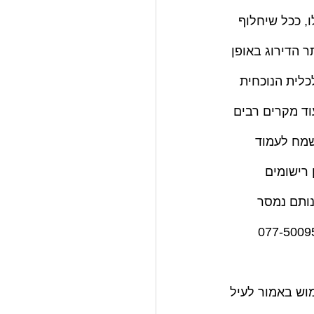
, ככל שיחלוף 
 הדירוג באופן 
כלית הנוכחית 
ד מקרים רבים 
שמח לעמוד 
רישומים 
נותם נמסר 
הדיווח השגוי אשר הוביל ליצירת החותם השלילי. נשמח לעמוד לרשותכםבטל. 077-50095951 
מוש באמור לעיל 