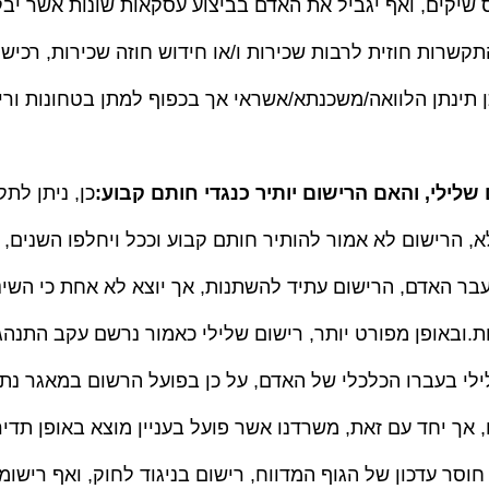
 שיקים, ואף יגביל את האדם בביצוע עסקאות שונות אשר יב
קשרות חוזית לרבות שכירות ו/או חידוש חוזה שכירות, רכישת נ
ן תינתן הלוואה/משכנתא/אשראי אך בכפוף למתן בטחונות וריב
 שלילי, והאם הרישום יותיר כנגדי חותם קבוע:
כן, ניתן לתק
לא, הרישום לא אמור להותיר חותם קבוע וככל ויחלפו השנים,
 האדם, הרישום עתיד להשתנות, אך יוצא לא אחת כי השינו
.ובאופן מפורט יותר, רישום שלילי כאמור נרשם עקב התנהג
לי בעברו הכלכלי של האדם, על כן בפועל הרשום במאגר נתו
ך יחד עם זאת, משרדנו אשר פועל בעניין מוצא באופן תדיר
 חוסר עדכון של הגוף המדווח, רישום בניגוד לחוק, ואף רישומ