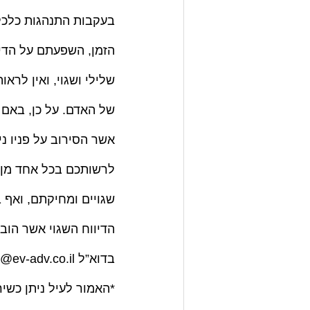
בעקבות התנהגות כלכלי
הזמן, השפעתם על הדיר
שלילי ושגוי, ואין לרא
של האדם. על כן, באם 
אשר הסירוב על פניו ני
לרשותכם בכל אחד מן ה
שגויים ומחיקתם, ואף 
בדוא”ל office@ev-adv.co.il אליאל וייסמן – משרד עורכי דין www.ev-adv.co.il
*האמור לעיל ניתן כשיר