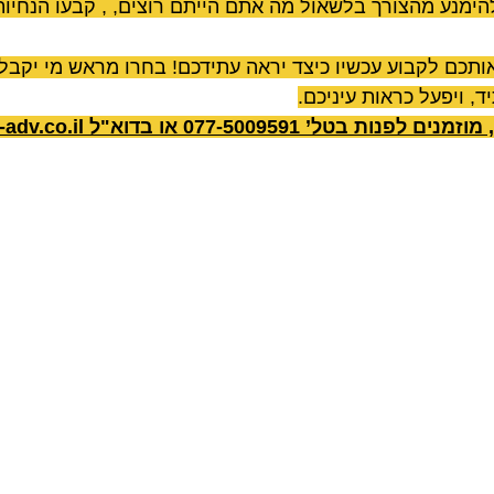
ימנע מהצורך בלשאול מה אתם הייתם רוצים, , קבעו הנחיות 
ותכם לקבוע עכשיו כיצד יראה עתידכם! בחרו מראש מי יקב
, ויפעל כראות עיניכם.
נות בטל’ 077-5009591 או בדוא"ל 
adv.co.il