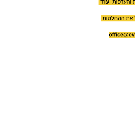
עוד 
והעדפות  
ל את ההחלטות 
office@ev-