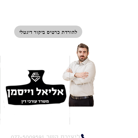
להורדת כרטיס ביקור דיגטלי
שד' ההסתדרות 88, חיפה
ליצירת קשר 077-5009591