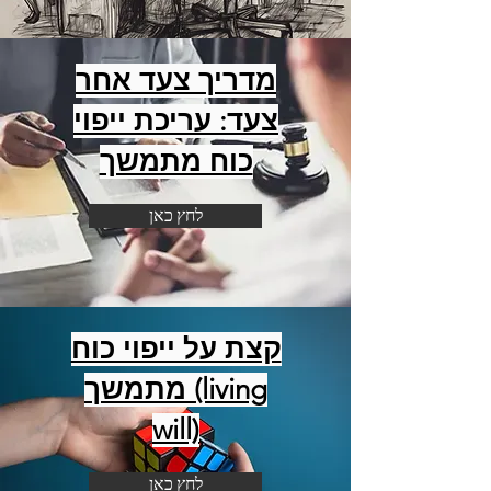
מדריך צעד אחר
צעד: עריכת ייפוי
כוח מתמשך
לחץ כאן
קצת על ייפוי כוח
מתמשך (living
will)
לחץ כאן