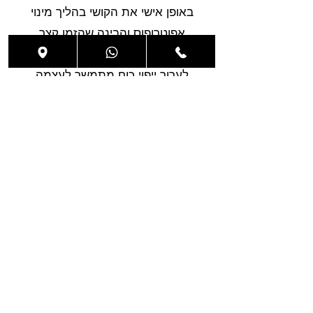
באופן אישי את הקושי בהליך מינוי
אפוטרופוס והבינה שהזמן קצר
והמלאכה מרובה. ההחלטה שלה
לערוך ייפוי כוח מתמשך לעצמה
שינתה כעבור כמה שנים את חייה ואת
חיי משפחתה.
קראו, למה ייפוי כוח מתמשך הוא ההחלטה החכמה ביותר שתעשו השנה!
למידע נוסף ולייעוץ ראשוני ללא
התחייבות
שם מלא
טלפון